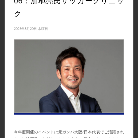
06：加地亮氏サッカークリニッ
2021年3月
ク
2021年2月
2021年1月
2025年8月20日 水曜日
2020年12月
2020年11月
2020年10月
2020年9月
2020年8月
2020年6月
CATEGORIES
News
イベント告知
今年度開催のイベントは元ガンバ大阪/日本代表でご活躍され
イベント実績