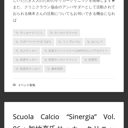
しいただき大人のためのサッカークリニックを開催します🔥
また、クリニクラウン協会のアンバサダーとして活動されて
2022年8月
おられる橋本さんの活動についてもお伺いできる機会になれ
2022年7月
ば
2022年6月
サッカーイベント
サッカースクール
2022年5月
スポーツパークまつばら
トップレベル
はっしー
2022年4月
大人サッカー
松原エリートスクールWITHガンバアカデミー
2022年3月
松原サッカー
松原サッカーイベント
松原市
2022年1月
松原市サッカー
橋本英郎
2021年11月
2021年10月
イベント告知
2021年9月
2021年8月
2021年7月
Scuola Calcio “Sinergia” Vol.
2021年5月
2021年4月