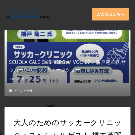
×
ARCHIVES
ご入会はこちら
2026年6月
2025年11月
2025年9月
2025年8月
SCUOLA CALCIO “SINERGIA” VOL. 07：播戸竜二氏サ
2025年7月
ッカークリニック&トークショー
2025年6月
2026年6月25日 木曜日
2025年5月
イベント告知
2025年3月
2024年11月
2024年10月
大人のためのサッカークリニッ
2024年8月
ク：スペシャルゲスト 橋本英郎
2024年4月