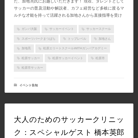
た、加地亮氏にお越しいただきます！ 現在、タレントとして
サッカーの普及活動や解説者、カフェ経営など多岐に渡るマ
スケジュール
ルチな才能を持って活躍される加地さんから直接指導を受け
体験会
未分類
ガンバ大阪
サッカーイベント
サッカースクール
栄養コラム
スポーツパークまつばら
トップレベル
加地さん
加地亮
松原エリートスクールWITHガンバアカデミー
メタ情報
松原サッカー
松原サッカーイベント
松原市
ログイン
松原市サッカー
投稿フィード
イベント告知
コメントフィード
WordPress.org
大人のためのサッカークリニッ
ク：スペシャルゲスト 橋本英郎