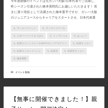
今年度開催のイベントは元ガンバ大阪/日本代表でご活躍し、
昨シーズン引退された橋本英郎氏にお越しいただきます！ 長
きに渡り現役として活躍された橋本選手ですが、ガンバ大阪
のジュニアユースからキャリアをスタートさせ、日本代表選
サッカーイベント
サッカースクール
スポーツパークまつばら
トップレベル
はっしー
松原エリートスクールWITHガンバアカデミー
松原サッカー
松原サッカーイベント
松原市
松原市サッカー
橋本英郎
イベント告知
【無事に開催できました！】親