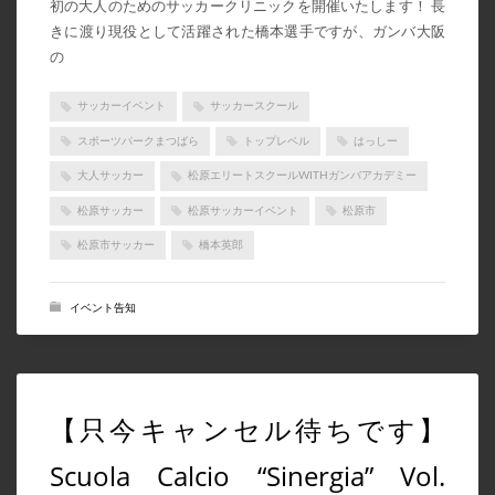
初の大人のためのサッカークリニックを開催いたします！ 長
きに渡り現役として活躍された橋本選手ですが、ガンバ大阪
の
サッカーイベント
サッカースクール
スポーツパークまつばら
トップレベル
はっしー
大人サッカー
松原エリートスクールWITHガンバアカデミー
松原サッカー
松原サッカーイベント
松原市
松原市サッカー
橋本英郎
イベント告知
【只今キャンセル待ちです】
Scuola Calcio “Sinergia” Vol.