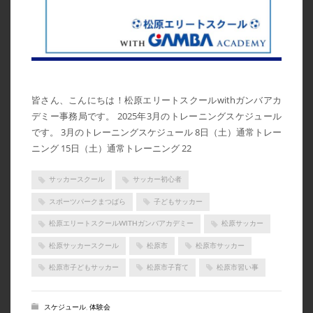
2024年3月
2024年2月
2024年1月
2023年7月
皆さん、こんにちは！松原エリートスクールwithガンバアカ
2023年6月
デミー事務局です。 2025年3月のトレーニングスケジュール
です。 3月のトレーニングスケジュール 8日（土）通常トレー
2023年5月
ニング 15日（土）通常トレーニング 22
2023年4月
2023年3月
サッカースクール
サッカー初心者
2023年2月
スポーツパークまつばら
子どもサッカー
2023年1月
松原エリートスクールWITHガンバアカデミー
松原サッカー
2022年12月
松原サッカースクール
松原市
松原市サッカー
2022年11月
松原市子どもサッカー
松原市子育て
松原市習い事
2022年10月
スケジュール
,
体験会
2022年9月