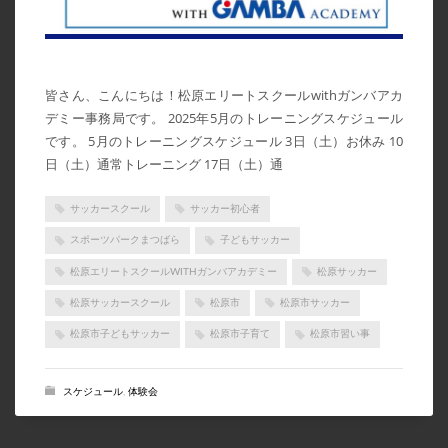
2021年3月
2021年2月
皆さん、こんにちは！松原エリートスクールwithガンバアカ
2021年1月
デミー事務局です。 2025年5月のトレーニングスケジュール
2020年12月
です。 5月のトレーニングスケジュール 3日（土）お休み 10
2020年11月
日（土）通常トレーニング 17日（土）通
2020年10月
サッカースクール
サッカー初心者
2020年9月
スポーツパークまつばら
子どもサッカー
2020年8月
松原エリートスクールWITHガンバアカデミー
松原サッカー
2020年6月
松原サッカースクール
松原市
松原市サッカー
CATEGORIES
松原市子どもサッカー
松原市子育て
松原市習い事
News
スケジュール
,
体験会
イベント告知
イベント実績