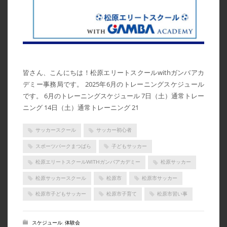
2024年3月
2024年2月
2024年1月
2023年7月
皆さん、こんにちは！松原エリートスクールwithガンバアカ
2023年6月
デミー事務局です。 2025年6月のトレーニングスケジュール
です。 6月のトレーニングスケジュール 7日（土）通常トレー
2023年5月
ニング 14日（土）通常トレーニング 21
2023年4月
2023年3月
サッカースクール
サッカー初心者
2023年2月
スポーツパークまつばら
子どもサッカー
2023年1月
松原エリートスクールWITHガンバアカデミー
松原サッカー
2022年12月
松原サッカースクール
松原市
松原市サッカー
2022年11月
松原市子どもサッカー
松原市子育て
松原市習い事
2022年10月
スケジュール
,
体験会
2022年9月