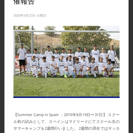
催報告
2022年8月
2020年6月23日 火曜日
2022年7月
2022年6月
2022年5月
2022年4月
2022年3月
2022年1月
2021年11月
2021年10月
2021年9月
2021年8月
2021年7月
【Summer Camp in Spain ：2019年8月19日〜31日】 スクー
ル初の試みとして、スペインはマドリードにてスクール生の
2021年5月
サマーキャンプを2週間行いました。 2週間の滞在ではサッカ
2021年4月