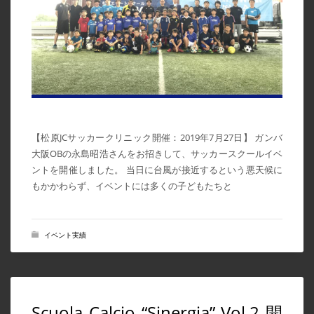
スケジュール
体験会
未分類
栄養コラム
メタ情報
【松原JCサッカークリニック開催：2019年7月27日】 ガンバ
大阪OBの永島昭浩さんをお招きして、サッカースクールイベ
ログイン
ントを開催しました。 当日に台風が接近するという悪天候に
投稿フィード
もかかわらず、イベントには多くの子どもたちと
コメントフィード
WordPress.org
イベント実績
Scuola Calcio “Sinergia” Vol.2 開