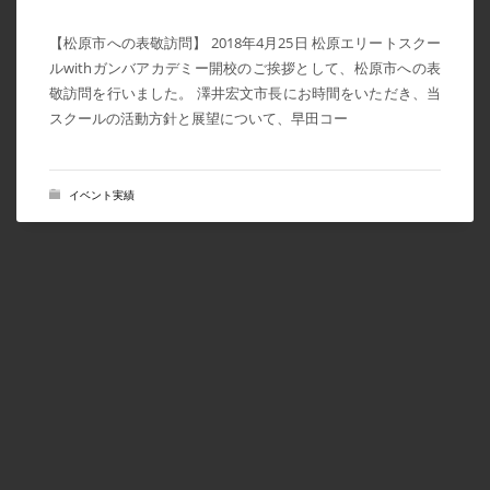
【松原市への表敬訪問】 2018年4月25日 松原エリートスクー
ルwithガンバアカデミー開校のご挨拶として、松原市への表
敬訪問を行いました。 澤井宏文市長にお時間をいただき、当
スクールの活動方針と展望について、早田コー
イベント実績