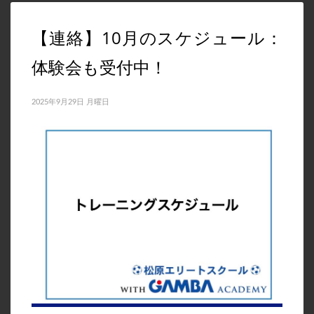
スケジュール
【連絡】10月のスケジュール：
体験会
体験会も受付中！
未分類
栄養コラム
2025年9月29日 月曜日
メタ情報
ログイン
投稿フィード
コメントフィード
WordPress.org