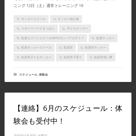
ニング 12日（土）通常トレーニング 19
サッカースクール
サッカー初心者
スポーツパークまつばら
子どもサッカー
松原エリートスクールWITHガンバアカデミー
松原サッカー
松原サッカースクール
松原市
松原市サッカー
松原市子どもサッカー
松原市子育て
松原市習い事
スケジュール
,
体験会
【連絡】6月のスケジュール：体
験会も受付中！
2025年5月20日 火曜日