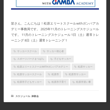
2021年3月
2021年2月
皆さん、こんにちは！松原エリートスクールwithガンバアカ
2021年1月
デミー事務局です。 2025年11月のトレーニングスケジュール
2020年12月
です。 11月のトレーニングスケジュール 1日（土）通常トレ
2020年11月
ーニング 8日（土）通常トレーニング 1
2020年10月
サッカースクール
サッカー初心者
2020年9月
スポーツパークまつばら
子どもサッカー
2020年8月
松原エリートスクールWITHガンバアカデミー
松原サッカー
2020年6月
松原サッカースクール
松原市
松原市サッカー
CATEGORIES
松原市子どもサッカー
松原市子育て
松原市習い事
News
スケジュール
,
体験会
イベント告知
イベント実績