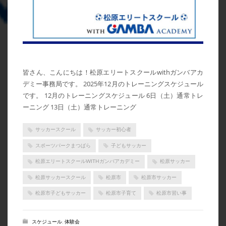
2024年3月
2024年2月
2024年1月
2023年7月
皆さん、こんにちは！松原エリートスクールwithガンバアカ
2023年6月
デミー事務局です。 2025年12月のトレーニングスケジュール
です。 12月のトレーニングスケジュール 6日（土）通常トレ
2023年5月
ーニング 13日（土）通常トレーニング
2023年4月
2023年3月
サッカースクール
サッカー初心者
2023年2月
スポーツパークまつばら
子どもサッカー
2023年1月
松原エリートスクールWITHガンバアカデミー
松原サッカー
2022年12月
松原サッカースクール
松原市
松原市サッカー
2022年11月
松原市子どもサッカー
松原市子育て
松原市習い事
2022年10月
スケジュール
,
体験会
2022年9月