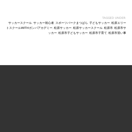
スケジュール
体験会
TAGGED UNDER:
サッカースクール
,
サッカー初心者
,
スポーツパークまつばら
,
子どもサッカー
,
松原エリー
未分類
トスクールWITHガンバアカデミー
,
松原サッカー
,
松原サッカースクール
,
松原市
,
松原市サ
ッカー
,
松原市子どもサッカー
,
松原市子育て
,
松原市習い事
栄養コラム
メタ情報
ログイン
投稿フィード
コメントフィード
WordPress.org