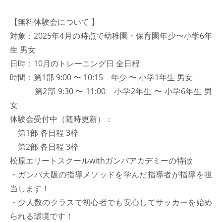
2022年8月
【無料体験会について 】
2022年7月
対象：2025年4月の時点で幼稚園・保育園年少〜小学6年
2022年6月
生 男女
日時：10月のトレーニング日 全日程
2022年5月
時間：第1部 9:00 〜 10:15 年少 〜 小学1年生 男女
2022年4月
第2部 9:30 〜 11:00 小学2年生 〜 小学6年生 男
2022年3月
女
2022年1月
体験会受付中（随時更新）：
2021年11月
第1部 各日程 3枠
2021年10月
第2部 各日程 3枠
2021年9月
松原エリートスクールwithガンバアカデミーの特徴
・ガンバ大阪の指導メソッドを学んだ指導者が指導を担
2021年8月
当します！
2021年7月
・少人数のクラスで初心者でも安心してサッカーを始め
2021年5月
られる環境です！
2021年4月