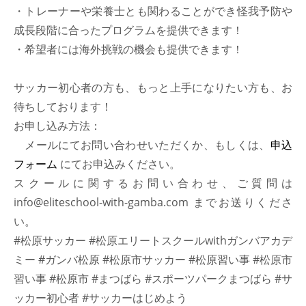
・トレーナーや栄養士とも関わることができ怪我予防や
2021年3月
成長段階に合ったプログラムを提供できます！
2021年2月
・希望者には海外挑戦の機会も提供できます！
2021年1月
サッカー初心者の方も、もっと上手になりたい方も、お
2020年12月
待ちしております！
2020年11月
お申し込み方法：
2020年10月
メールにてお問い合わせいただくか、もしくは、
申込
2020年9月
フォーム
にてお申込みください。
2020年8月
スクールに関するお問い合わせ、ご質問は
2020年6月
info@eliteschool-with-gamba.com までお送りくださ
CATEGORIES
い。
#松原サッカー #松原エリートスクールwithガンバアカデ
ミー #ガンバ松原 #松原市サッカー #松原習い事 #松原市
News
習い事 #松原市 #まつばら #スポーツパークまつばら #サ
イベント告知
ッカー初心者 #サッカーはじめよう
イベント実績